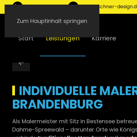
0172 9801441
info@uschner-design.
Zum Hauptinhalt springen
Start
Leistungen
Karriere
INDIVIDUELLE MALER
BRANDENBURG
Als Malermeister mit Sitz in Bestensee betreu
Dahme-Spreewald – darunter Orte wie Königs W